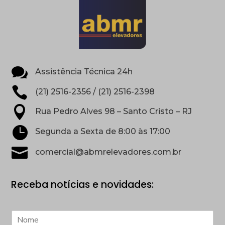

Assistência Técnica 24h

(21) 2516-2356 / (21) 2516-2398

Rua Pedro Alves 98 – Santo Cristo – RJ

Segunda a Sexta de 8:00 às 17:00

comercial@abmrelevadores.com.br
Receba notícias e novidades:
N
o